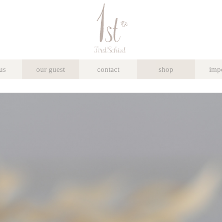
us
our guest
contact
shop
imp