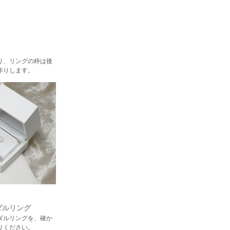
り、リングの枠は後
作りします。
ダルリング
ダルリングを、確か
りください。