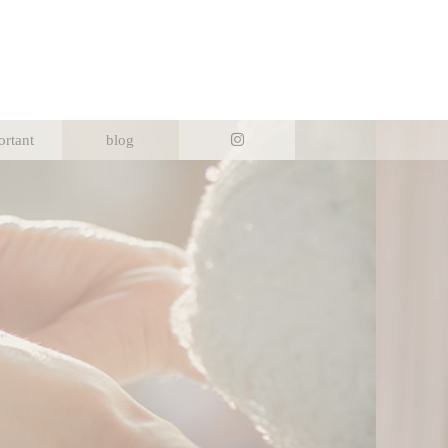
ortant
blog