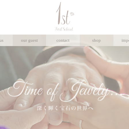
us
our guest
contact
shop
imp