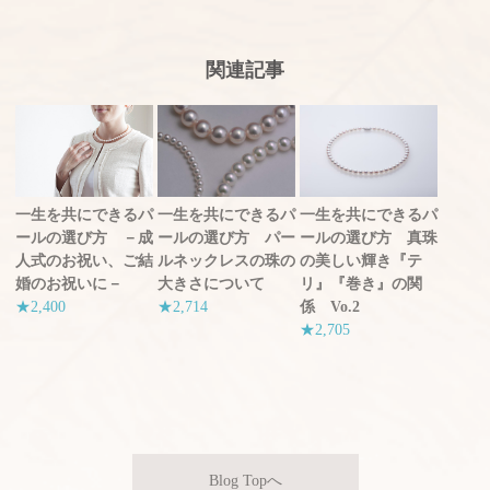
関連記事
一生を共にできるパ
一生を共にできるパ
一生を共にできるパ
ールの選び方 パー
ールの選び方 真珠
ールの選び方 －成
ルネックレスの珠の
の美しい輝き『テ
人式のお祝い、ご結
大きさについて
リ』『巻き』の関
婚のお祝いに－
★2,714
係 Vo.2
★2,400
★2,705
Blog Topへ