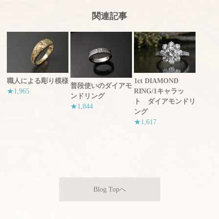
関連記事
職人による彫り模様
1ct DIAMOND
普段使いのダイアモ
★1,965
RING/1キャラッ
ンドリング
ト ダイアモンドリ
★1,844
ング
★1,617
Blog Topへ